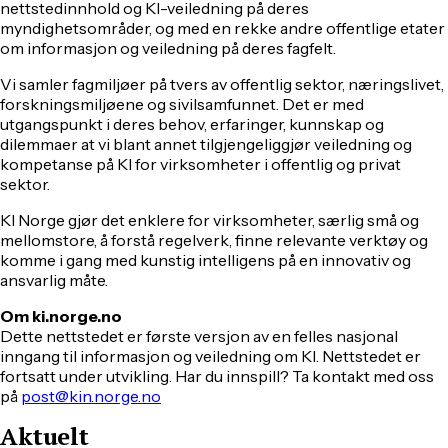
nettstedinnhold og KI-veiledning på deres
myndighetsområder, og med en rekke andre offentlige etater
om informasjon og veiledning på deres fagfelt.
Vi samler fagmiljøer på tvers av offentlig sektor, næringslivet,
forskningsmiljøene og sivilsamfunnet. Det er med
utgangspunkt i deres behov, erfaringer, kunnskap og
dilemmaer at vi blant annet tilgjengeliggjør veiledning og
kompetanse på KI for virksomheter i offentlig og privat
sektor.
KI Norge gjør det enklere for virksomheter, særlig små og
mellomstore, å forstå regelverk, finne relevante verktøy og
komme i gang med kunstig intelligens på en innovativ og
ansvarlig måte.
Om ki.norge.no
Dette nettstedet er første versjon av en felles nasjonal
inngang til informasjon og veiledning om KI. Nettstedet er
fortsatt under utvikling. Har du innspill? Ta kontakt med oss
på
post@kin.norge.no
Aktuelt