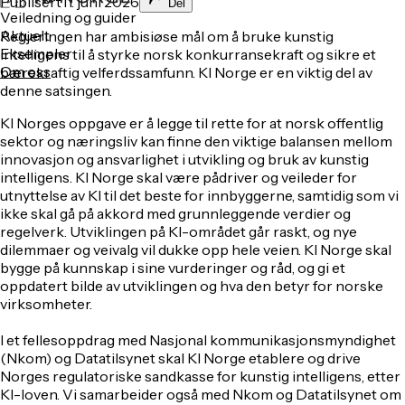
Publisert
11. juni 2026
Del
Veiledning og guider
Aktuelt
Regjeringen har ambisiøse mål om å bruke kunstig
Eksempler
intelligens til å styrke norsk konkurransekraft og sikre et
Om oss
bærekraftig velferdssamfunn. KI Norge er en viktig del av
denne satsingen.
KI Norges oppgave er å legge til rette for at norsk offentlig
sektor og næringsliv kan finne den viktige balansen mellom
innovasjon og ansvarlighet i utvikling og bruk av kunstig
intelligens. KI Norge skal være pådriver og veileder for
utnyttelse av KI til det beste for innbyggerne, samtidig som vi
ikke skal gå på akkord med grunnleggende verdier og
regelverk. Utviklingen på KI-området går raskt, og nye
dilemmaer og veivalg vil dukke opp hele veien. KI Norge skal
bygge på kunnskap i sine vurderinger og råd, og gi et
oppdatert bilde av utviklingen og hva den betyr for norske
virksomheter.
I et fellesoppdrag med Nasjonal kommunikasjonsmyndighet
(Nkom) og Datatilsynet skal KI Norge etablere og drive
Norges regulatoriske sandkasse for kunstig intelligens, etter
KI-loven. Vi samarbeider også med Nkom og Datatilsynet om