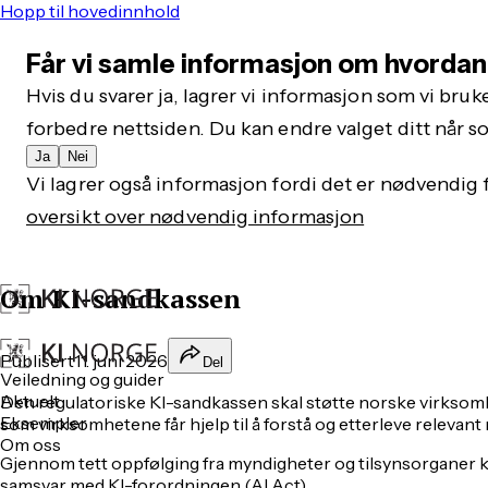
Hopp til hovedinnhold
Får vi samle informasjon om hvordan
Hvis du svarer ja, lagrer vi informasjon som vi bruker
forbedre nettsiden. Du kan endre valget ditt når s
Ja
Nei
Vi lagrer også informasjon fordi det er nødvendig f
oversikt over nødvendig informasjon
Om KI-sandkassen
Publisert
11. juni 2026
Del
Veiledning og guider
Aktuelt
Den regulatoriske KI-sandkassen skal støtte norske virksomhete
Eksempler
som virksomhetene får hjelp til å forstå og etterleve relevant
Om oss
Gjennom tett oppfølging fra myndigheter og tilsynsorganer k
samsvar med KI-forordningen (AI Act).