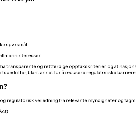
iske spørsmål
g allmenninteresser
 transparente og rettferdige opptakskriterier, og at nasjona
tsbedrifter, blant annet for å redusere regulatoriske barriere
n?
 og regulatorisk veiledning fra relevante myndigheter og fagmi
Act)