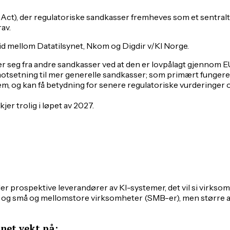
Act), der regulatoriske sandkasser fremheves som et sentralt
av.
id mellom Datatilsynet, Nkom og Digdir v/KI Norge.
 seg fra andre sandkasser ved at den er lovpålagt gjennom EU-r
otsetning til mer generelle sandkasser; som primært fungere
m, og kan få betydning for senere regulatoriske vurderinger 
jer trolig i løpet av 2027.
er prospektive leverandører av KI-systemer, det vil si virkso
r og små og mellomstore virksomheter (SMB-er), men større a
nnet vekt på: