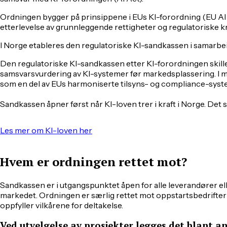
Ordningen bygger på prinsippene i EUs KI-forordning (EU AI 
etterlevelse av grunnleggende rettigheter og regulatoriske kr
I Norge etableres den regulatoriske KI-sandkassen i samarbe
Den regulatoriske KI-sandkassen etter KI-forordningen skiller
samsvarsvurdering av KI-systemer før markedsplassering. I m
som en del av EUs harmoniserte tilsyns- og compliance-syste
Sandkassen åpner først når KI-loven trer i kraft i Norge. Det sk
Les mer om KI-loven her
Hvem er ordningen rettet mot?
Sandkassen er i utgangspunktet åpen for alle leverandører ell
markedet. Ordningen er særlig rettet mot oppstartsbedrifte
oppfyller vilkårene for deltakelse.
Ved utvelgelse av prosjekter legges det blant a