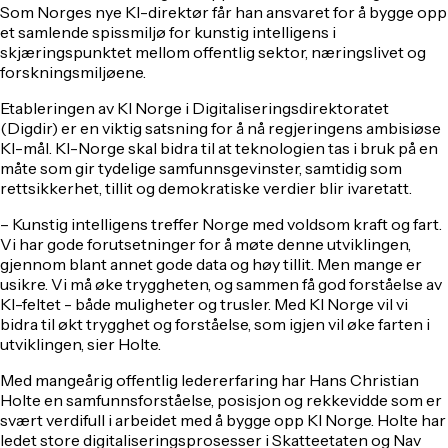
Som Norges nye KI-direktør får han ansvaret for å bygge opp
et samlende spissmiljø for kunstig intelligens i
skjæringspunktet mellom offentlig sektor, næringslivet og
forskningsmiljøene.
Etableringen av KI Norge i Digitaliseringsdirektoratet
(Digdir) er en viktig satsning for å nå regjeringens ambisiøse
KI-mål. KI-Norge skal bidra til at teknologien tas i bruk på en
måte som gir tydelige samfunnsgevinster, samtidig som
rettsikkerhet, tillit og demokratiske verdier blir ivaretatt.
– Kunstig intelligens treffer Norge med voldsom kraft og fart.
Vi har gode forutsetninger for å møte denne utviklingen,
gjennom blant annet gode data og høy tillit. Men mange er
usikre. Vi må øke tryggheten, og sammen få god forståelse av
KI-feltet - både muligheter og trusler. Med KI Norge vil vi
bidra til økt trygghet og forståelse, som igjen vil øke farten i
utviklingen, sier Holte.
Med mangeårig offentlig ledererfaring har Hans Christian
Holte en samfunnsforståelse, posisjon og rekkevidde som er
svært verdifull i arbeidet med å bygge opp KI Norge. Holte har
ledet store digitaliseringsprosesser i Skatteetaten og Nav