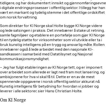
tidligere, og har dokumentert innsikt og gjennomføringsevne
i digitale endringsprosesser i offentlig sektor. I tillegg har han
vært en markant og tydelig stemme i det offentlige ordskiftet
om norsk forvaltning.
Som direktør for KI Norge skal Holte bygge KI Norge videre
og lede satsingen i praksis. Det innebærer å stake ut retning,
samle fagmiljøer og etablere en portefølje som gjør KI Norge
til en tydelig støtte for virksomheter som vil utvikle eller ta i
bruk kunstig intelligens på en trygg og ansvarlig måte. Rollen
innebærer også å lede arbeidet med den nasjonale KI-
sandkassen i samarbeid med Datatilsynet og Nasjonal
kommunikasjonsmyndighet.
– Jeg har fulgt etableringen av KI Norge tett, og er imponert
over arbeidet som allerede er lagt ned fram mot lansering, og
ambisjonene for hva vi skal få til. Dette er en av de mest
spennende oppgavene i norsk offentlig sektor akkurat nå.
Kunstig intelligens får betydning for hvordan vi jobber og
leverer i alle sektorer, sier Hans Christian Holte.
Om KI Norge