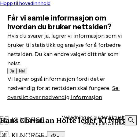
Hopp til hovedinnhold
Får vi samle informasjon om
hvordan du bruker nettsiden?
Hvis du svarer ja, lagrer vi informasjon som vi 
bruker til statistikk og analyse for å forbedre 
nettsiden. Du kan endre valget ditt når som 
helst.
Ja
Nei
Vi lagrer også informasjon fordi det er 
nødvendig for at nettsiden skal fungere. 
Se 
oversikt over nødvendig informasjon
Veiledning og guider
Aktuelt
Hans Christian Holte leder KI Norge
Eksempler
Om oss