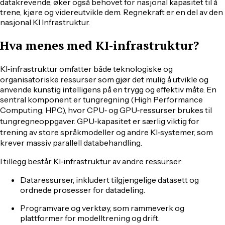
datakrevende, øker også behovet for nasjonal kapasitet til å
trene, kjøre og videreutvikle dem. Regnekraft er en del av den
nasjonal KI Infrastruktur.
Hva menes med KI‑infrastruktur?
KI‑infrastruktur omfatter både teknologiske og
organisatoriske ressurser som gjør det mulig å utvikle og
anvende kunstig intelligens på en trygg og effektiv måte. En
sentral komponent er tungregning (High Performance
Computing, HPC), hvor CPU‑ og GPU‑ressurser brukes til
tungregneoppgaver. GPU‑kapasitet er særlig viktig for
trening av store språkmodeller og andre KI‑systemer, som
krever massiv parallell databehandling.
I tillegg består KI‑infrastruktur av andre ressurser:
Dataressurser, inkludert tilgjengelige datasett og
ordnede prosesser for datadeling.
Programvare og verktøy, som rammeverk og
plattformer for modelltrening og drift.