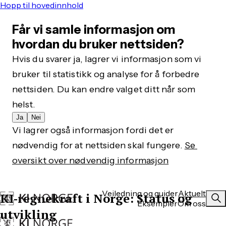
Hopp til hovedinnhold
Får vi samle informasjon om
hvordan du bruker nettsiden?
Hvis du svarer ja, lagrer vi informasjon som vi 
bruker til statistikk og analyse for å forbedre 
nettsiden. Du kan endre valget ditt når som 
helst.
Ja
Nei
Vi lagrer også informasjon fordi det er 
nødvendig for at nettsiden skal fungere. 
Se 
oversikt over nødvendig informasjon
Veiledning og guider
Aktuelt
KI‑regnekraft i Norge: Status og
Eksempler
Om oss
utvikling