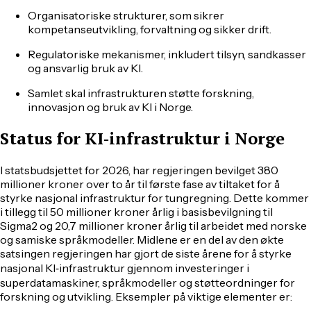
Organisatoriske strukturer, som sikrer
kompetanseutvikling, forvaltning og sikker drift.
Regulatoriske mekanismer, inkludert tilsyn, sandkasser
og ansvarlig bruk av KI.
Samlet skal infrastrukturen støtte forskning,
innovasjon og bruk av KI i Norge.
Status for KI‑infrastruktur i Norge
I statsbudsjettet for 2026, har regjeringen bevilget 380
millioner kroner over to år til første fase av tiltaket for å
styrke nasjonal infrastruktur for tungregning. Dette kommer
i tillegg til 50 millioner kroner årlig i basisbevilgning til
Sigma2 og 20,7 millioner kroner årlig til arbeidet med norske
og samiske språkmodeller. Midlene er en del av den økte
satsingen regjeringen har gjort de siste årene for å styrke
nasjonal KI‑infrastruktur gjennom investeringer i
superdatamaskiner, språkmodeller og støtteordninger for
forskning og utvikling. Eksempler på viktige elementer er: