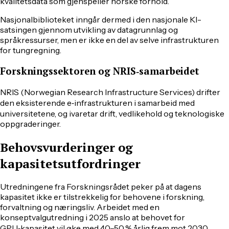
kvalitetsdata som gjenspeiler norske forhold.
Nasjonalbiblioteket inngår dermed i den nasjonale KI-
satsingen gjennom utvikling av datagrunnlag og
språkressurser, men er ikke en del av selve infrastrukturen
for tungregning.
Forskningssektoren og NRIS‑samarbeidet
NRIS (Norwegian Research Infrastructure Services) drifter
den eksisterende e‑infrastrukturen i samarbeid med
universitetene, og ivaretar drift, vedlikehold og teknologiske
oppgraderinger.
Behovsvurderinger og
kapasitetsutfordringer
Utredningene fra Forskningsrådet peker på at dagens
kapasitet ikke er tilstrekkelig for behovene i forskning,
forvaltning og næringsliv. Arbeidet med en
konseptvalgutredning i 2025 anslo at behovet for
GPU‑kapasitet vil øke med 40–50 % årlig frem mot 2030.