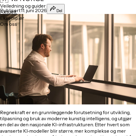
Veiledning og guider
Publisert
11. juni 2026
Del
Aktuelt
Eksempler
Om oss
Regnekraft er en grunnleggende forutsetning for utvikling,
tilpasning og bruk av moderne kunstig intelligens, og utgjør
en del av den nasjonale KI-infrastrukturen. Etter hvert som
avanserte KI‑modeller blir større, mer komplekse og mer