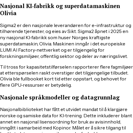
Nasjonal KI‑fabrikk og superdatamaskinen
Olivia
Sigma2 er den nasjonale leverandøren for e-infrastruktur og
tilhørende tjenester, og eies av Sikt. Sigma2 åpnet i 2025 en
ny nasjonal KI‑fabrikk som huser Norges kraftigste
superdatamaskin, Olivia. Maskinen inngår i det europeiske
LUMI AI Factory‑nettverket og er tilgjengelig for
forskningsmiljøer, offentlig sektor og deler av næringslivet.
Til tross for kapasitetstilførselen rapporterer flere fagmiljøer
at etterspørselen raskt overstiger det tilgjengelige tilbudet.
Olivia ble fullbooket kort tid etter oppstart, og behovet for
flere GPU‑ressurser er betydelig.
Nasjonale språkmodeller og datagrunnlag
Nasjonalbiblioteket har fått et utvidet mandat til å klargjøre
norske og samiske data for KI‑trening. Dette inkluderer blant
annet en nasjonal lisensordning for bruk av avisinnhold,
inngått i samarbeid med Kopinor. Målet er å sikre tilgang til